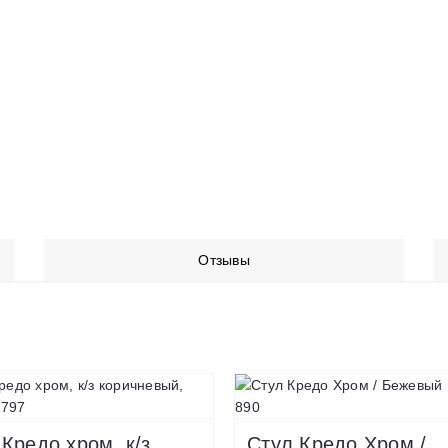
Отзывы
Кредо хром, к/з
Стул Кредо Хром /