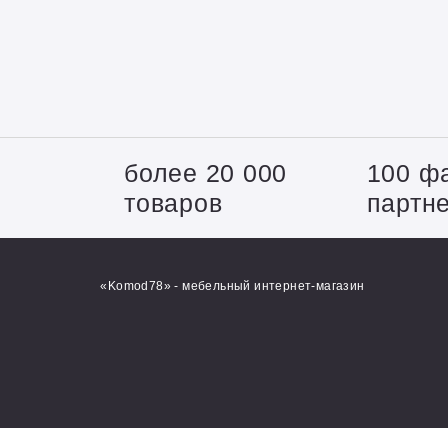
+
более 20 000
100 ф
товаров
партн
«Komod78» - мебельный интернет-магазин