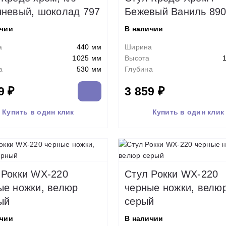
чневый, шоколад 797
Бежевый Ваниль 89
ичии
В наличии
а
440 мм
Ширина
1025 мм
Высота
а
530 мм
Глубина
9 ₽
3 859 ₽
Купить в один клик
Купить в один клик
 Рокки WX-220
Стул Рокки WX-220
ые ножки, велюр
черные ножки, велю
ый
серый
ичии
В наличии