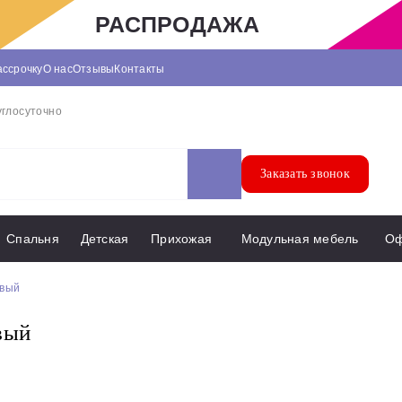
РАСПРОДАЖА
ассрочку
О нас
Отзывы
Контакты
углосуточно
Заказать звонок
Спальня
Детская
Прихожая
Модульная мебель
О
евый
вый