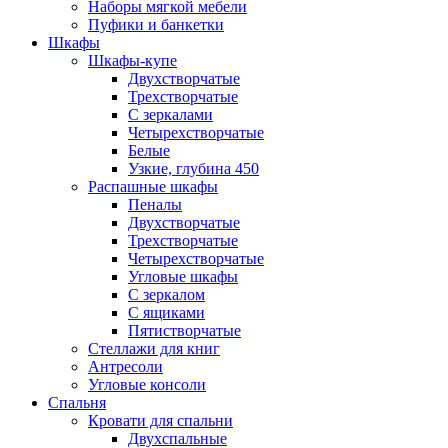
Наборы мягкой мебели
Пуфики и банкетки
Шкафы
Шкафы-купе
Двухстворчатые
Трехстворчатые
С зеркалами
Четырехстворчатые
Белые
Узкие, глубина 450
Распашные шкафы
Пеналы
Двухстворчатые
Трехстворчатые
Четырехстворчатые
Угловые шкафы
С зеркалом
С ящиками
Пятистворчатые
Стеллажи для книг
Антресоли
Угловые консоли
Спальня
Кровати для спальни
Двухспальные