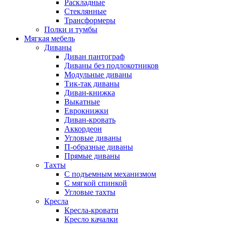
Раскладные
Стеклянные
Трансформеры
Полки и тумбы
Мягкая мебель
Диваны
Диван пантограф
Диваны без подлокотников
Модульные диваны
Тик-так диваны
Диван-книжка
Выкатные
Еврокнижки
Диван-кровать
Аккордеон
Угловые диваны
П-образные диваны
Прямые диваны
Тахты
С подъемным механизмом
С мягкой спинкой
Угловые тахты
Кресла
Кресла-кровати
Кресло качалки