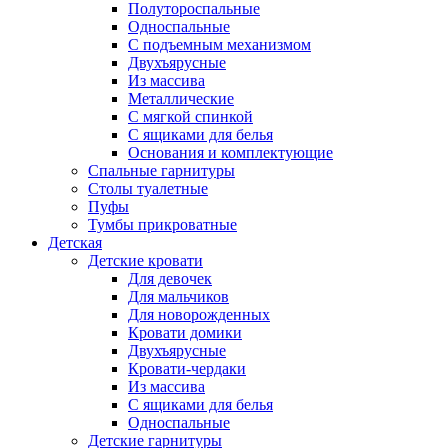
Полутороспальные
Односпальные
С подъемным механизмом
Двухъярусные
Из массива
Металлические
С мягкой спинкой
С ящиками для белья
Основания и комплектующие
Спальные гарнитуры
Столы туалетные
Пуфы
Тумбы прикроватные
Детская
Детские кровати
Для девочек
Для мальчиков
Для новорожденных
Кровати домики
Двухъярусные
Кровати-чердаки
Из массива
С ящиками для белья
Односпальные
Детские гарнитуры