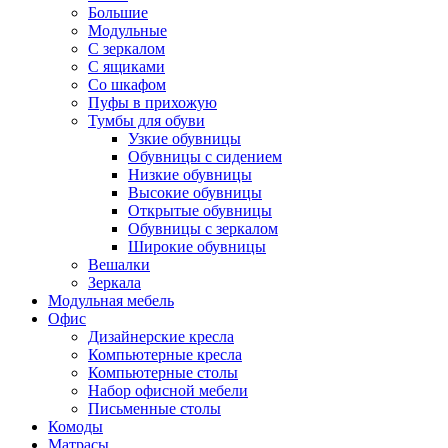
Большие
Модульные
С зеркалом
С ящиками
Со шкафом
Пуфы в прихожую
Тумбы для обуви
Узкие обувницы
Обувницы с сидением
Низкие обувницы
Высокие обувницы
Открытые обувницы
Обувницы с зеркалом
Широкие обувницы
Вешалки
Зеркала
Модульная мебель
Офис
Дизайнерские кресла
Компьютерные кресла
Компьютерные столы
Набор офисной мебели
Письменные столы
Комоды
Матрасы